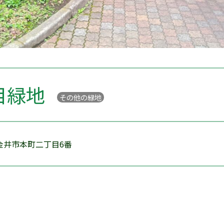
目緑地
その他の緑地
金井市本町二丁目6番